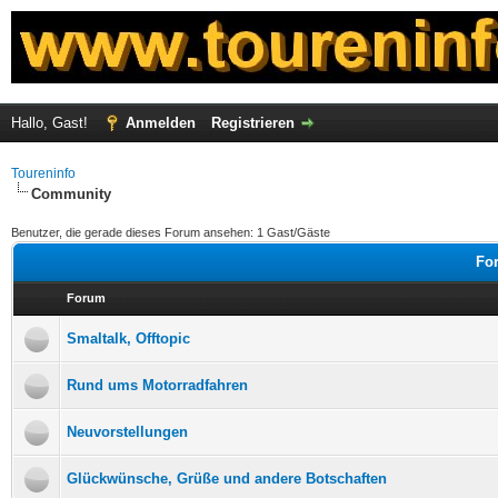
Hallo, Gast!
Anmelden
Registrieren
Toureninfo
Community
Benutzer, die gerade dieses Forum ansehen: 1 Gast/Gäste
Fo
Forum
Smaltalk, Offtopic
Rund ums Motorradfahren
Neuvorstellungen
Glückwünsche, Grüße und andere Botschaften