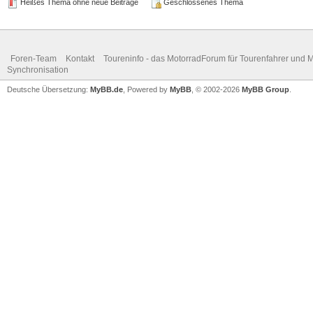
Heißes Thema ohne neue Beiträge
Geschlossenes Thema
Foren-Team
Kontakt
Toureninfo - das MotorradForum für Tourenfahrer und 
Synchronisation
Deutsche Übersetzung:
MyBB.de
, Powered by
MyBB
, © 2002-2026
MyBB Group
.