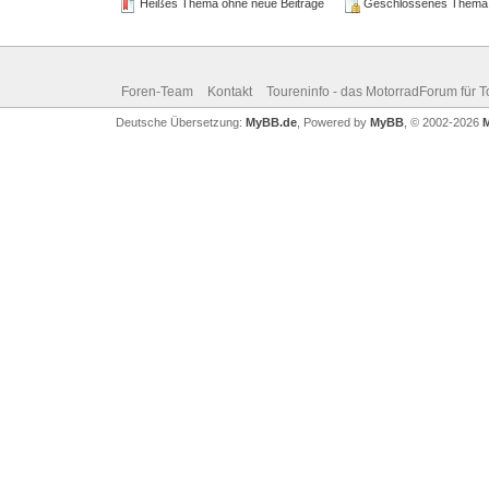
Heißes Thema ohne neue Beiträge
Geschlossenes Thema
Foren-Team
Kontakt
Toureninfo - das MotorradForum für 
Deutsche Übersetzung:
MyBB.de
, Powered by
MyBB
, © 2002-2026